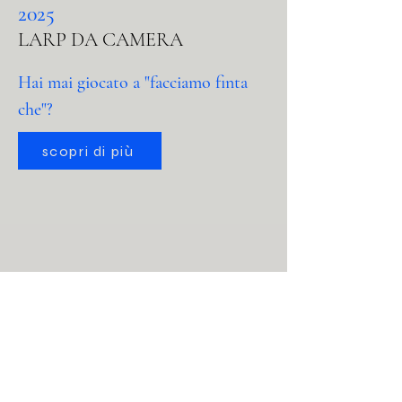
2025
LARP DA CAMERA
Hai mai giocato a "facciamo finta
che"?
scopri di più
A.S.A.P.Q.